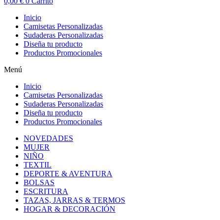
0,00
€
0
Carrito
Inicio
Camisetas Personalizadas
Sudaderas Personalizadas
Diseña tu producto
Productos Promocionales
Menú
Inicio
Camisetas Personalizadas
Sudaderas Personalizadas
Diseña tu producto
Productos Promocionales
NOVEDADES
MUJER
NIÑO
TEXTIL
DEPORTE & AVENTURA
BOLSAS
ESCRITURA
TAZAS, JARRAS & TERMOS
HOGAR & DECORACIÓN