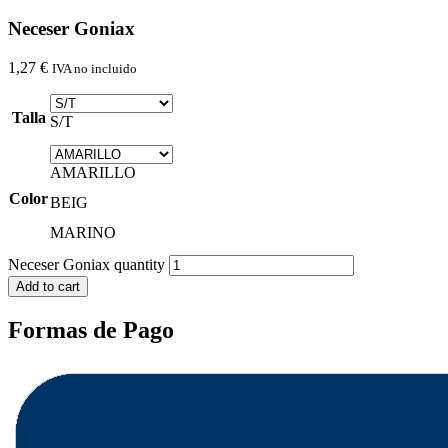
Neceser Goniax
1,27
€
IVA no incluido
Talla
S/T
AMARILLO
Color
BEIG
MARINO
Neceser Goniax quantity
Add to cart
Formas de Pago