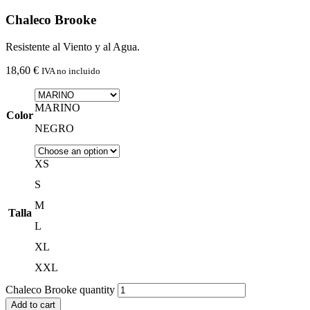
Chaleco Brooke
Resistente al Viento y al Agua.
18,60
€
IVA no incluido
MARINO
Color
NEGRO
XS
S
M
Talla
L
XL
XXL
Chaleco Brooke quantity
Add to cart