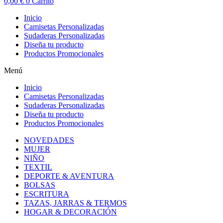
0,00
€
0
Carrito
Inicio
Camisetas Personalizadas
Sudaderas Personalizadas
Diseña tu producto
Productos Promocionales
Menú
Inicio
Camisetas Personalizadas
Sudaderas Personalizadas
Diseña tu producto
Productos Promocionales
NOVEDADES
MUJER
NIÑO
TEXTIL
DEPORTE & AVENTURA
BOLSAS
ESCRITURA
TAZAS, JARRAS & TERMOS
HOGAR & DECORACIÓN