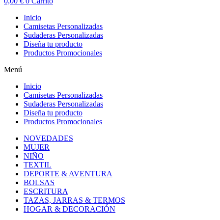
0,00
€
0
Carrito
Inicio
Camisetas Personalizadas
Sudaderas Personalizadas
Diseña tu producto
Productos Promocionales
Menú
Inicio
Camisetas Personalizadas
Sudaderas Personalizadas
Diseña tu producto
Productos Promocionales
NOVEDADES
MUJER
NIÑO
TEXTIL
DEPORTE & AVENTURA
BOLSAS
ESCRITURA
TAZAS, JARRAS & TERMOS
HOGAR & DECORACIÓN