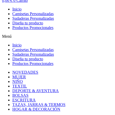
0,00
€
0
Carrito
Inicio
Camisetas Personalizadas
Sudaderas Personalizadas
Diseña tu producto
Productos Promocionales
Menú
Inicio
Camisetas Personalizadas
Sudaderas Personalizadas
Diseña tu producto
Productos Promocionales
NOVEDADES
MUJER
NIÑO
TEXTIL
DEPORTE & AVENTURA
BOLSAS
ESCRITURA
TAZAS, JARRAS & TERMOS
HOGAR & DECORACIÓN